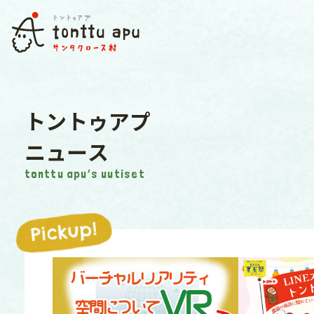
ト
ン
ト
ゥ
ア
プ
ニ
ュ
ー
ス
tonttu apu’s uutiset